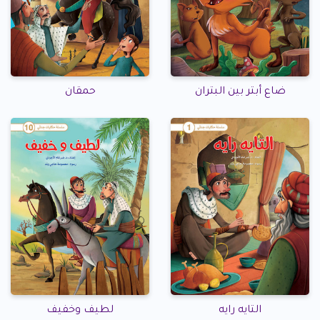
ضاع أبتر بين البتران
حمقان
التايه رايه
لطيف وخفيف