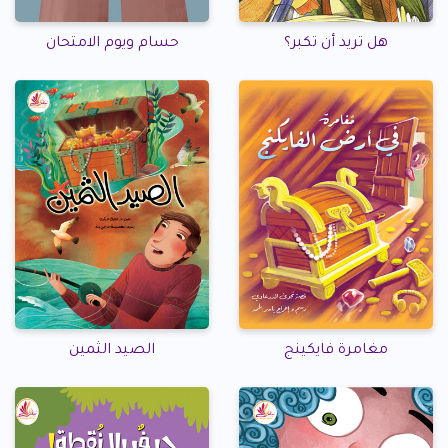
هل تريد أن تكبر؟
حسام ويوم الامتحان
مغامرة فايكينج
الصيد الثمين