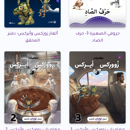
حروفي الصغيرة 3- حرف
ألغاز زوركس وأيركس- دفتر
الصاد
المحقق