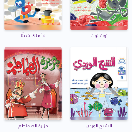
توت توت
لا أملك شيئًا
الشبح الوردي
جزيرة الطماطم