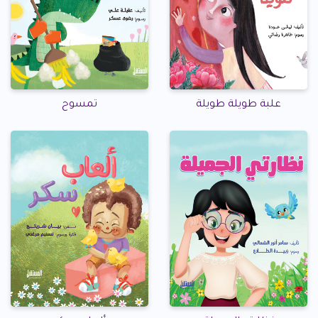
علبة طويلة طويلة
تمسوح