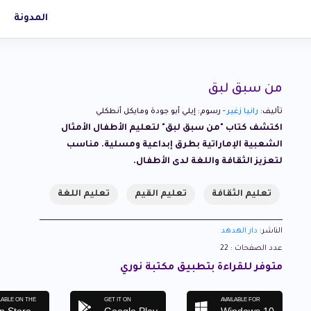
المدونة
من سبق لبق
تأليف:
رانيا زغير
- رسوم: إيلي أبو جودة ومايكل أنطكلي
اكتشف كتاب "من سبق لبق" لتعليم الأطفال الأمثال
الشعبية الإماراتية بطرق إبداعية ومسلية. مناسب
لتعزيز الثقافة واللغة لدى الأطفال.
تعليم الثقافة
تعليم القيم
تعليم اللغة
الناشر:
دار الهدهد
عدد الصفحات : 22
متوفر للقراءة بتطبيق مكتبة نوري
LABLE ON THE
GET IT ON
AVAILABLE FOR