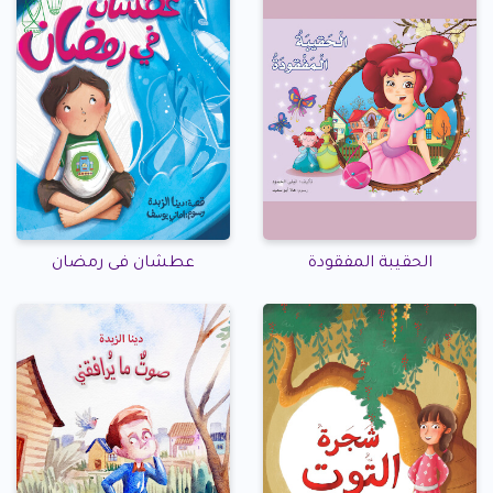
الحقيبة المفقودة
عطشان فى رمضان