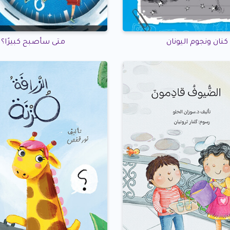
كنان ونجوم اليونان
متى سأصبح كبيرًا؟