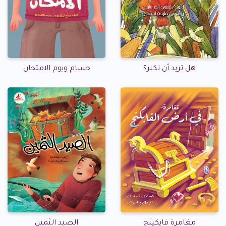
هل تريد أن تكبر؟
حسام ويوم الامتحان
مغامرة فايكينج
الصيد الثمين