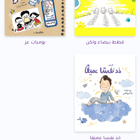
قطط بيضاء ولكن
يوميات عز
خذ نفسا عميقا