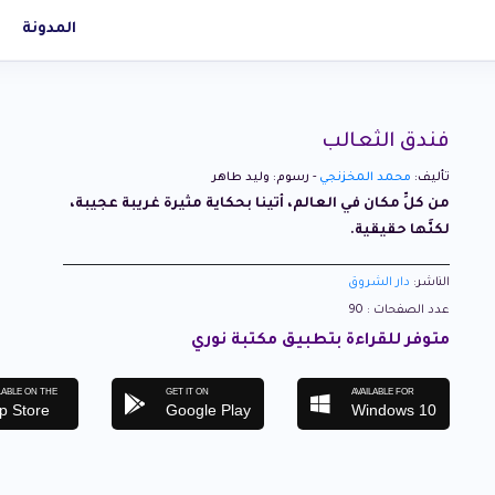
المدونة
فندق الثعالب
تأليف:
محمد المخزنجي
- رسوم: وليد طاهر
من كلِّ مكان في العالم، أتينا بحكاية مثيرة غريبة عجيبة،
لكنَّها حقيقية.
الناشر:
دار الشروق
عدد الصفحات : 90
متوفر للقراءة بتطبيق مكتبة نوري
LABLE ON THE
GET IT ON
AVAILABLE FOR
p Store
Google Play
Windows 10