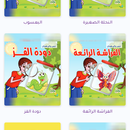
النحلة الصغيرة
اليعسوب
الفراشة الرائعة
دودة القز