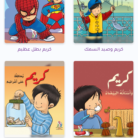
كريم وصيد السمك
كريم بطل عظيم