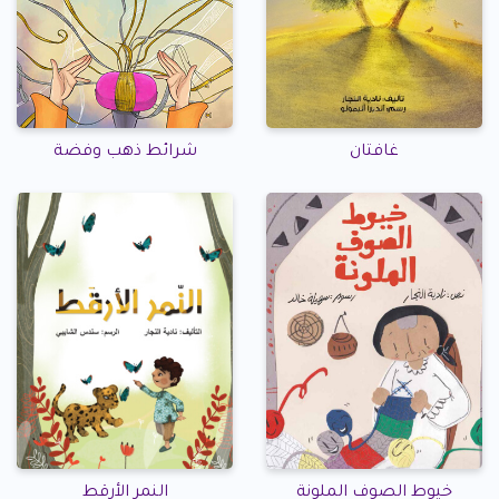
غافتان
شرائط ذهب وفضة
خيوط الصوف الملونة
النمر الأرقط