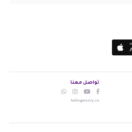
A
تواصل معنا
hello@noory.co