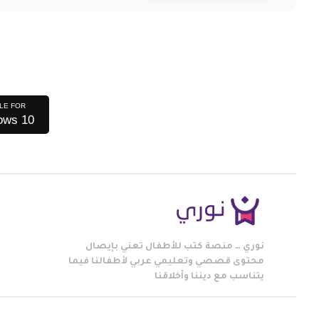
LE FOR
ows 10
نوري … منصة كتب للأطفال تعني بإيصال
محتوى قصصي وتعليمي عربي لأطفالنا فيما
يتناسب مع ديننا وأخلاقنا