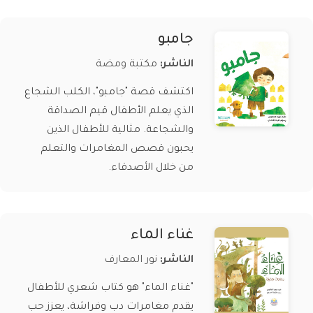
جامبو
الناشر:
مكتبة ومضة
اكتشف قصة "جامبو"، الكلب الشجاع
الذي يعلم الأطفال قيم الصداقة
والشجاعة. مثالية للأطفال الذين
يحبون قصص المغامرات والتعلم
من خلال الأصدقاء.
غناء الماء
الناشر:
نور المعارف
"غناء الماء" هو كتاب شعري للأطفال
يقدم مغامرات دب وفراشة، يعزز حب