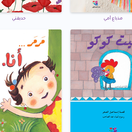
مذياع أمي
حديقتي