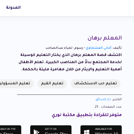
المدونة
المعلم برهان
تأليف:
أماني العشماوي
- رسوم: لمياء عبدالصاحب
اكتشف قصة المعلم برهان الذي يختار التعليم كوسيلة
لخدمة المجتمع بدلاً من المناصب الكبيرة. تعلم الأطفال
أهمية التعليم والإيثار من خلال مغامرة مليئة بالحكمة.
تعليم حب الاستكشاف
تعليم القيم
تعليم المسؤولي
الناشر:
دار الحدائق
عدد الصفحات : 25
متوفر للقراءة بتطبيق مكتبة نوري
LABLE ON THE
GET IT ON
AVAILABLE FOR