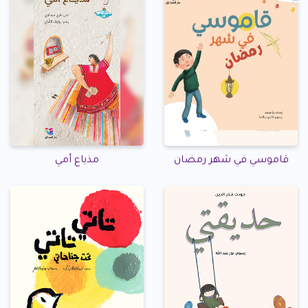
قاموسي في شهر رمضان
مذياع أمي