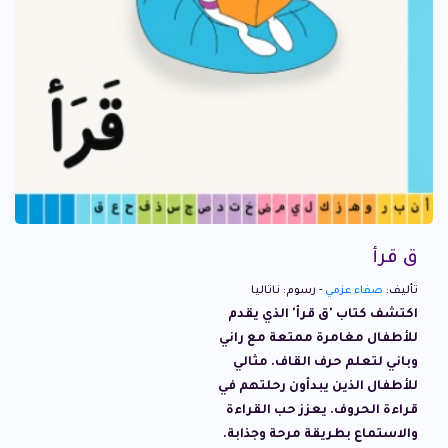
ق قرأ
تأليف:
صفاء عزمي
- رسوم: ناتاليا
اكتشف كتاب 'ق قرأ' الذي يقدم
للأطفال مغامرة ممتعة مع راني
وباني لتعلم حرف القاف. مثالي
للأطفال الذين يبدأون رحلتهم في
قراءة الحروف. يعزز حب القراءة
والاستماع بطريقة مرحة وجذابة.