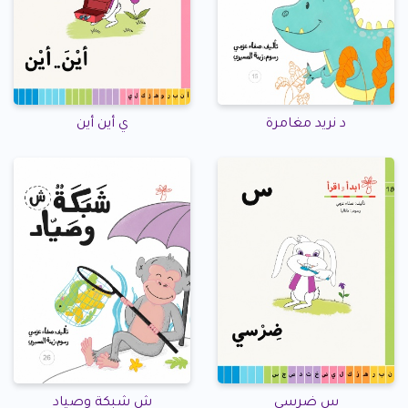
د نريد مغامرة
ي أين أين
س ضرسي
ش شبكة وصياد