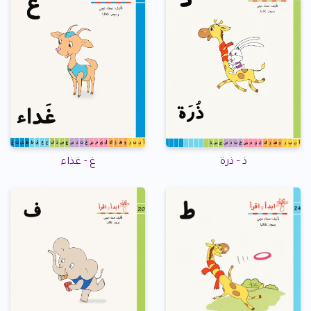
ذ - ذرة
غ - غذاء