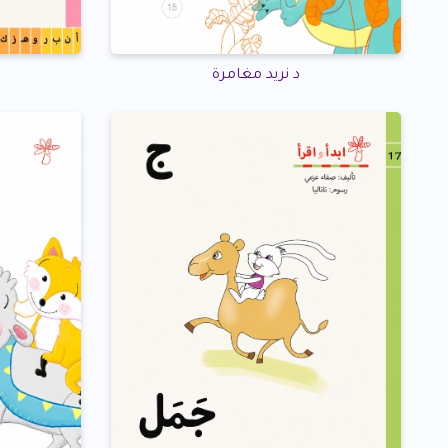
د نريد مغامرة