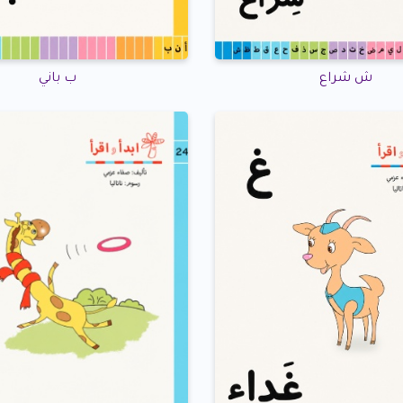
ش شراع
ب باني