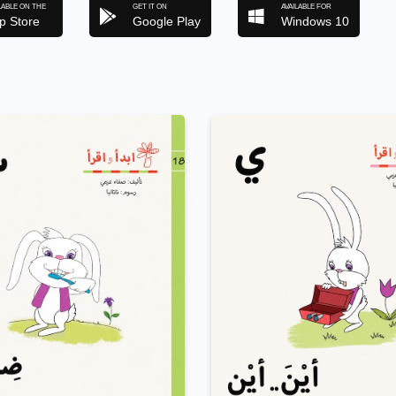
LABLE ON THE
GET IT ON
AVAILABLE FOR
p Store
Google Play
Windows 10