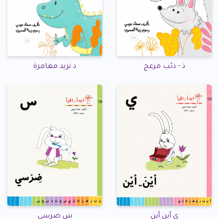
ذ - ذئب مزعج
د نريد مغامرة
ي أين أين
س ضرسي