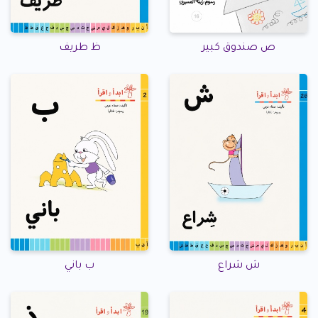
ص صندوق كبير
ظ طريف
ش شراع
ب باني