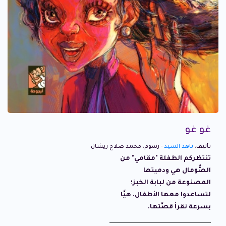
غو غو
تأليف:
ناهد السيد
- رسوم: محمد صلاح ريشان
تنتظركم الطفلة "مقامي" من
الصُّومال هي ودميتها
المصنوعة من لبابة الخبز؛
لتساعدوا معها الأطفال. هيَّا
بسرعة نقرأ قصَّتها.