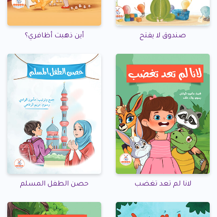
صندوق لا يفتح
أين ذهبت أظافري؟
لانا لم تعد تغضب
حصن الطفل المسلم