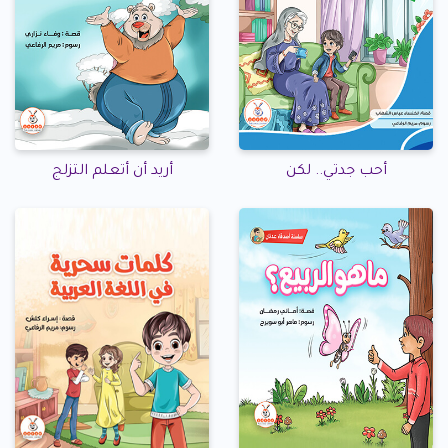
أحب جدتي.. لكن
أريد أن أتعلم التزلج