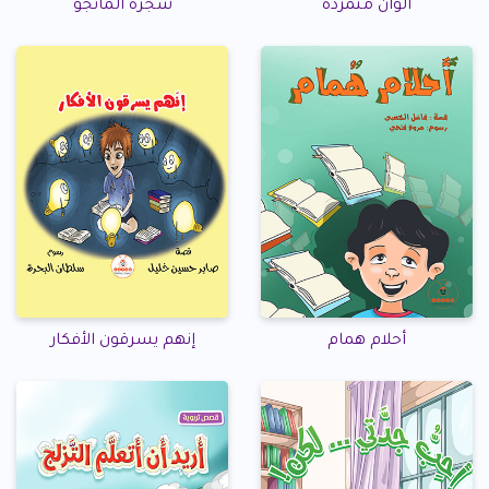
ألوان متمردة
شجرة المانجو
أحلام همام
إنهم يسرقون الأفكار