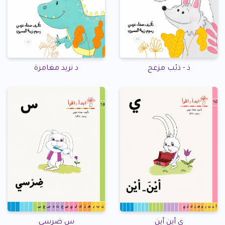
ذ - ذئب مزعج
د نريد مغامرة
ي أين أين
س ضرسي