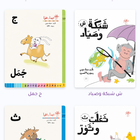
ش شبكة وصياد
ج جمل