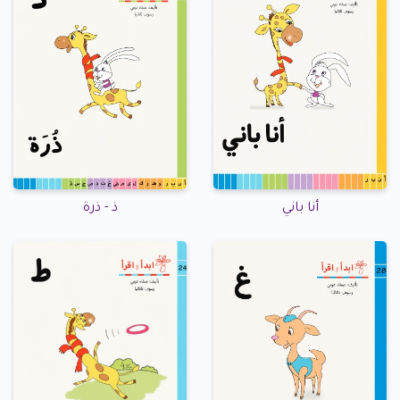
أنا باني
ذ - ذرة