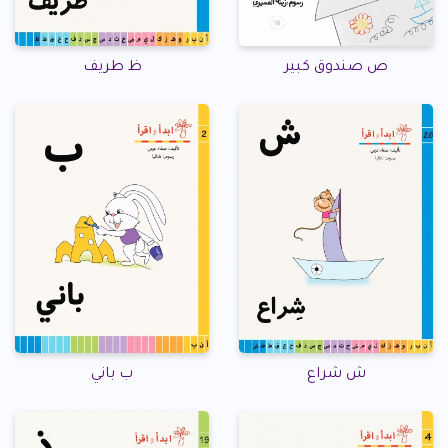
ص صندوق كبير
ظ طريف
ش شراع
ب باني