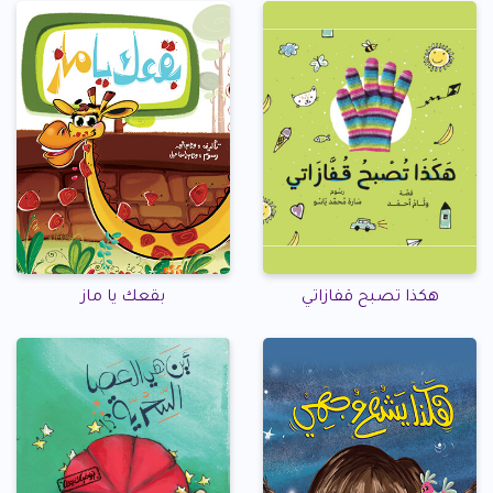
هكذا تصبح قفازاتي
بقعك يا ماز