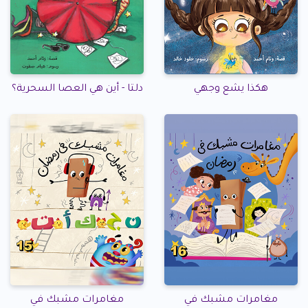
هكذا يشع وجهي
دلتا - أين هي العصا السحرية؟
مغامرات مشبك في
مغامرات مشبك في