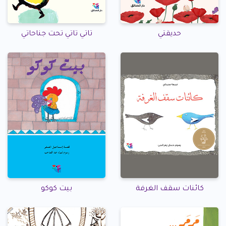
حديقتي
تاتي تاتي تحت جناحاتي
كائنات سقف الغرفة
بيت كوكو