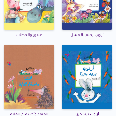
أرنوب يحلم بالعسل
غندور والحطاب
أرنوب يريد جزرا
القنفذ وأصدقاء الغابة