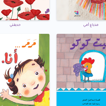
مذياع أمي
حديقتي