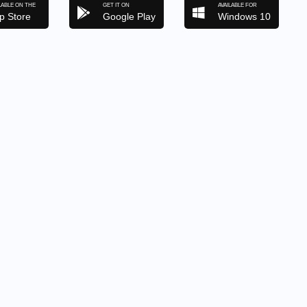
LABLE ON THE
GET IT ON
AVAILABLE FOR
p Store
Google Play
Windows 10