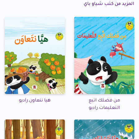
المزيد من كتب شياو باي
من فضلك اتبع
هيا نتعاون.راديو
التعليمات.راديو