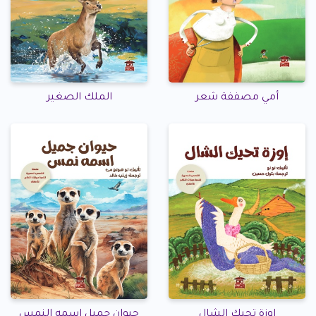
أمي مصففة شعر
الملك الصغير
إوزة تحيك الشال
حيوان جميل اسمه النمس