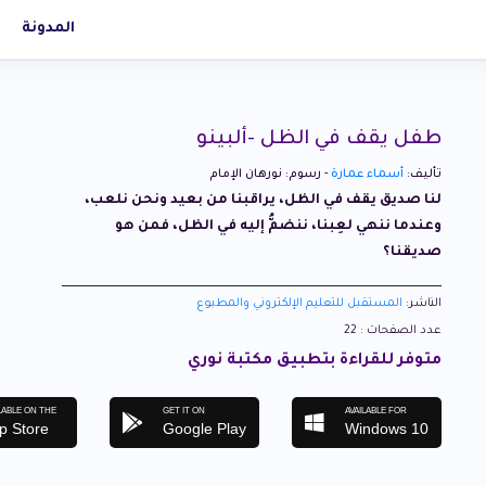
المدونة
طفل يقف في الظل -ألبينو
تأليف:
أسماء عمارة
- رسوم: نورهان الإمام
لنا صديق يقف في الظل، يراقبنا من بعيد ونحن نلعب،
وعندما ننهي لعِبنا، ننضمُّ إليه في الظل، فمن هو
صديقنا؟
الناشر:
المستقبل للتعليم الإلكتروني والمطبوع
عدد الصفحات : 22
متوفر للقراءة بتطبيق مكتبة نوري
LABLE ON THE
GET IT ON
AVAILABLE FOR
p Store
Google Play
Windows 10