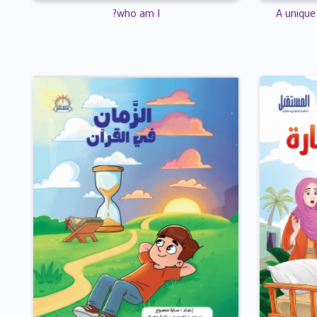
who am I?
A unique 