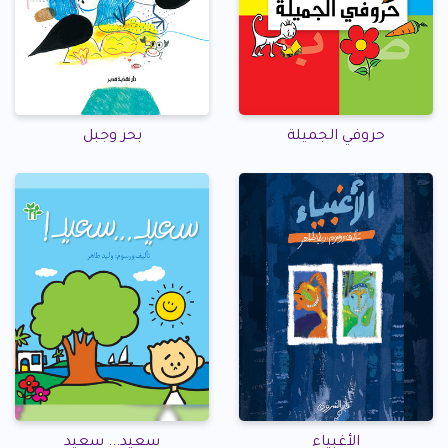
حروفي الجميلة
بحر وجبل
الأغبياء
سعيد... سعيد