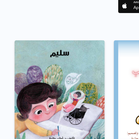
AVAI
Ap