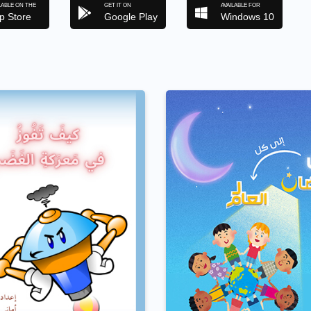
LABLE ON THE
GET IT ON
AVAILABLE FOR
p Store
Google Play
Windows 10