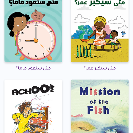
متى سيكبر عمر؟
متى ستعود ماما؟