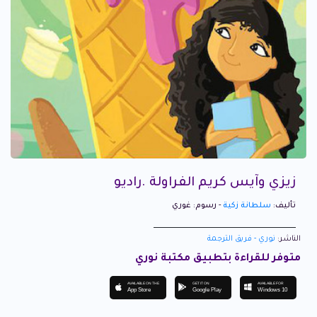
زيزي وآيس كريم الفراولة .راديو
تأليف:
سلطانة زكية
- رسوم: غوري
الناشر:
نوري - فريق الترجمة
متوفر للقراءة بتطبيق مكتبة نوري
AVAILABLE ON THE
GET IT ON
AVAILABLE FOR
App Store
Google Play
Windows 10