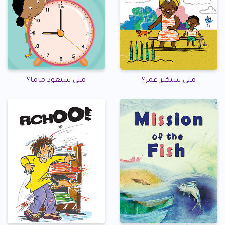
متى سيكبر عمر؟
متى ستعود ماما؟