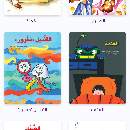
الطيران
القطة
العتمة
القنديل "مغرور"