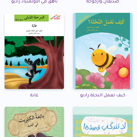
صديقان وأرجوحة
ناهق في الأولمبياد.راديو
كيف تعمل النحلة.راديو
غابة