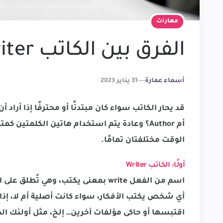
مهارات
الفرق بين الكاتب Writer والمؤلف Author
Posted
أسماء عمارة
31 يناير 2023
By
أم Author؟ وعادة يتم استخدام هاتين الكلمتين
الوقت مختلفتان تمامًا.
أولًا: الكاتب Writer
اسم من الفعل write بمعنى يكتب، وهي
أي شخص يكتب الأفكار، سواء كانت أصلية أم لا، إذا
اقتبسها أو حاكى مؤلفات آخرين… إلخ، مثل أولئك ال