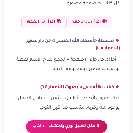
كل كتاب ٣٠ صفحة مصوّرة.
📚 اقرأ ربي الرحمن
📚 اقرأ ربي الغفور
🔹
سلسلة «أسماء الله الحسنى» من دار سفير
(للأعمار ٨-١١)
١٠ أجزاء، كل جزء ١٢ صفحة — تجمع شرح الاسم بقصة
توضيحية قصيرة ومعلومة داعمة.
🔹 كتاب «الله معي» بصوت (للأعمار ٤-٦)
كتاب صوتي لأصغر الأطفال — يُعزّز إحساس الطفل
بوجود الله وقربه. مناسب جداً قبل النوم.
📱 حمّل تطبيق نوري واكتشف ٢٠+ كتاب