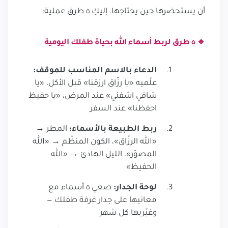
أن يستحضرها حين يحتاجها. إليكِ ٥ طرق عملية:
🔹 ٥ طرق لربط أسماء الله بحياة طفلك اليومية
الدعاء بالاسم المناسب للموقف:
علّميه «يا رزّاق ارزقنا» قبل الأكل، «يا
شافي اشفني» عند المرض، «يا حفيظ
احفظنا» عند السفر
ربط الطبيعة بالأسماء:
المطر →
«الله الرزّاق»، الكون المنظّم → «الله
المصوّر»، الليل الهادئ → «الله
الحفيظ»
لوحة الجدار:
ضعي ٥ أسماء مع
معانيها على جدار غرفة طفلك —
وغيّريها كل شهر