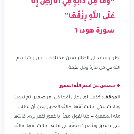
“وَمَا مِن دَابَّةٍ فِي الْأَرْضِ إِلَّا
عَلَى اللَّهِ رِزْقُهَا”
سورة هود: ٦
نظر يوسف إلى الطائر بعين مختلفة — عين رأت اسم
الله في كل بذرة وكل لقمة.
🔹 قصص عن اسم الله الغفور
الموقف:
كذبت لمى على أمّها في أمر صغير، ثم ندمت
وجاءت تبكي. قالت أمّها: «الله الغفور يحبّ أن نطلب
منه المغفرة — هيّا نقول معاً: يا غفور اغفر لي». قالتها
لمى بصدق وشعرت بخفّة في قلبها. قالت أمّها: «الله