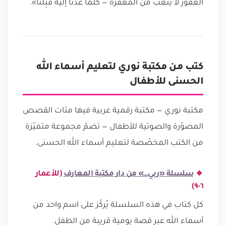
الغفور لا يتعب من المغفرة — كلّما عدنا إليه قَبِلنا».
كتب من مكتبة نوري لتعليم أسماء الله
الحسنى للأطفال
مكتبة نوري — مكتبة رقمية عربية فيها مئات القصص
المصوّرة والصوتية للأطفال — تضمّ مجموعة متميّزة
من الكتب المخصّصة لتعليم أسماء الله الحسنى.
🔹
سلسلة «ربي…» من دار مكتبة المعارف
(للأعمار
٦-٩)
كل كتاب في هذه السلسلة يُركّز على اسم واحد من
أسماء الله عبر قصة يومية قريبة من الطفل.