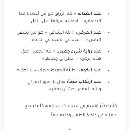
عند الغذاء:
«الله الرزّاق هو من أعطانا هذا
الطعام» — اجعليه يقولها قبل الأكل
عند المرض:
«الله الشافي — هو من يشفي
الناس» — استدعي الاسم في الدعاء
عند رؤية شيء جميل:
«الله الجميل خلق
هذه الزهرة — انظر إلى جمالها»
عند الخوف:
«الله الحفيظ معك — لا تخف»
عند ارتكاب خطأ:
«قل يا غفور اغفر لي —
والله الغفور يحبّ أن يغفر»
كلّما تكرّر الاسم في سياقات مختلفة، كلّما رسخ
معناه في ذاكرة الطفل وقلبه معاً.