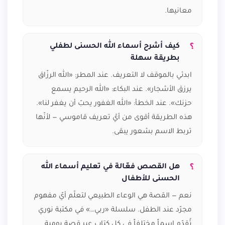
معانيها.
كيف أشرح أسماء الله الحسنى لطفلي
بطريقة سهلة
ابدئي بالموقف لا التعريف. عند المطر: «الله الرزّاق
يرزق الأشجار». عند البكاء: «الله الرحيم يسمع
حزنك». عند الخطأ: «الله الغفور يحبّ أن يغفر لنا».
هذه الطريقة أقوى من أيّ تعريف قاموسي — لأنّها
تربط الاسم بشعور يبقى.
هل القصص فعّالة في تعليم أسماء الله
الحسنى للأطفال
نعم — القصة هي الوعاء الطبيعي لتعلّم أيّ مفهوم
مجرّد عند الطفل. سلسلة «ربي…» في مكتبة نوري
تُقدّم اسماً مختلفاً في كل كتاب عبر قصة يومية