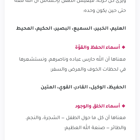
ويرى كل حركة، فيعيش الطفل بإحساس أن الله معه
حتى حين يكون وحده:
العليم، الخبير، السميع، البصير، الحكيم، المحيط
🔹 أسماء الحفظ والقوّة
معناها أن الله حارس عباده وناصرهم، ونستشعرها
في لحظات الخوف والمرض والسفر:
الحفيظ، الوكيل، القادر، القوي، المتين
🔹 أسماء الخلق والوجود
معناها أن كل ما حول الطفل — الشجرة، والنجم،
والطائر — صنعة الله العظيم: