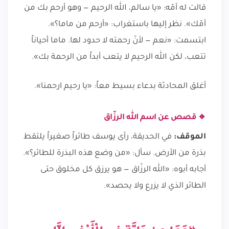
قالت له أمّه: «يا سالم، الله الرحيم — وهو أرحم بك من
أمّك». نظر إليها باستغراب: «أرحم من ماما؟».
ابتسمت: «نعم — لأنّ رحمته لا حدود لها. ماما أحياناً
تتعب، لكن الله الرحيم لا يتعب أبداً من الرحمة بك».
أغلق المحادثة بدعاء بسيط معاً: «يا رحيم ارحمنا».
🔹 قصص عن اسم الله الرزّاق
الموقف:
في الحديقة، رأى يوسف طائراً صغيراً يلتقط
بذرة من الأرض. سأل: «من وضع هذه البذرة للطائر؟».
أجابه أبوه: «الله الرزّاق — هو يرزق كل مخلوق حتى
الطائر الذي لا يزرع ولا يحصد».