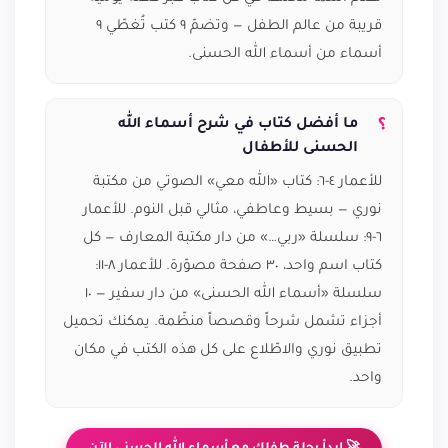
قريبة من عالم الطفل — وتضمّ ٩ كتب تُغطّي ٩
أسماء من أسماء الله الحسنى.
ما أفضل كتاب في شرح أسماء الله
الحسنى للأطفال
للأعمار ٤-٦: كتاب «الله معي» الصوتي من مكتبة
نوري — بسيط وعاطفي، مثالي قبل النوم. للأعمار
٦-٩: سلسلة «ربي…» من دار مكتبة المعارف — كل
كتاب اسم واحد، ٣٠ صفحة مصوّرة. للأعمار ٨-١١:
سلسلة «أسماء الله الحسنى» من دار سفير — ١٠
أجزاء تشمل شرحاً وقصصاً منظّمة. يمكنك تحميل
تطبيق نوري والاطّلاع على كل هذه الكتب في مكان
واحد.