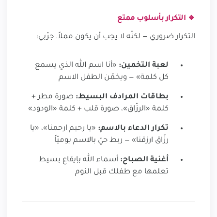
🔹 التكرار بأسلوب ممتع
التكرار ضروري — لكنّه لا يجب أن يكون مملاً. جرّبي:
لعبة التخمين:
«أنا اسم الله الذي يسمع
كل كلمة» — ويخمّن الطفل الاسم
بطاقات المرادف البسيط:
صورة مطر +
كلمة «الرزّاق»، صورة قلب + كلمة «الودود»
تكرار الدعاء بالاسم:
«يا رحيم ارحمنا»، «يا
رزّاق ارزقنا» — ربط حيّ بالاسم يوميّاً
أغنية الصباح:
أسماء الله بإيقاع بسيط
تعلمها مع طفلك قبل النوم