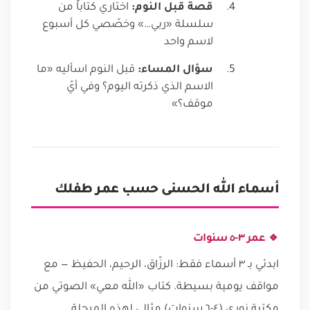
قصة قبل النوم:
اختاري كتاباً من
سلسلة «ربي…» وخصّصي كل أسبوع
لاسم واحد
سؤال المساء:
قبل النوم اسأليه «ما
الاسم الذي ذكرته اليوم؟ وفي أيّ
موقف؟»
أسماء الله الحسنى حسب عمر طفلك
🔹 عمر ٣-٥ سنوات
ابدئي بـ ٣ أسماء فقط: الرزّاق، الرحيم، الحفيظ — مع
مواقف يومية بسيطة. كتاب «الله معي» الصوتي من
مكتبة نوري (٤-٦ سنوات) مثالي لهذه المرحلة.