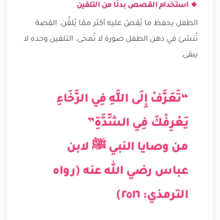
🔹 استخدام القصص بدلًا من التلقين
الطفل يحفظ ما يُقصّ عليه أكثر ممّا يُلقَّن. القصة
تُنشئ في ذهن الطفل صورة لا تُمحى. التلقين وحده لا
يبقى.
“تَعَرَّفْ إِلَى اللَّهِ فِي الرَّخَاءِ
يَعْرِفْكَ فِي الشِّدَّةِ”
من وصايا النبي ﷺ لابن
عباس رضي الله عنه (رواه
الترمذي: ٢٥١٦)