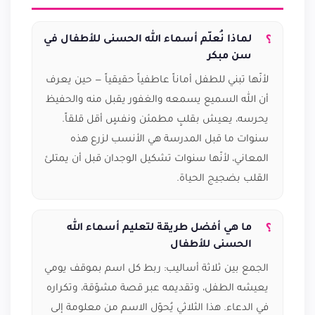
لماذا نُعلّم أسماء الله الحسنى للأطفال في
سن مبكر
لأنّها تبني للطفل أماناً عاطفياً حقيقياً — حين يعرف
أن الله السميع يسمعه والغفور يقبل منه والحفيظ
يحرسه، يعيش بقلبٍ مطمئن ونفسٍ أقل قلقاً.
سنوات ما قبل المدرسة هي الأنسب لزرع هذه
المعاني، لأنّها سنوات تشكيل الوجدان قبل أن يمتلئ
القلب بضجيج الحياة.
ما هي أفضل طريقة لتعليم أسماء الله
الحسنى للأطفال
الجمع بين ثلاثة أساليب: ربط كل اسم بموقف يومي
يعيشه الطفل، وتقديمه عبر قصة مشوّقة، وتكراره
في الدعاء. هذا الثلاثي يُحوّل الاسم من معلومة إلى