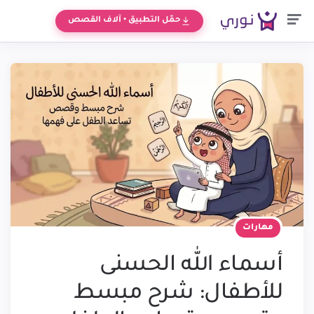
Men
حمّل التطبيق • آلاف القصص
مهارات
أسماء الله الحسنى
للأطفال: شرح مبسط