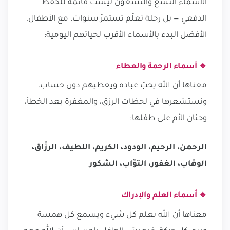
الأسماء التسع والتسعون ليست قائمة للحفظ
الدفعي — بل رحلة تعلّم تستمرّ سنوات. مع الأطفال،
الأفضل البدء بالأسماء الأقرب لحياتهم اليومية:
🔹 أسماء الرحمة والعطاء
معناها أن الله يحبّ عباده ويعطيهم دون حساب،
ونستشعرها في لحظات الرزق، والمغفرة بعد الخطأ،
وحنان الأم على طفلها:
الرحمن، الرحيم، الودود، الكريم، اللطيف، الرزّاق،
الوهّاب، الغفور، التوّاب، الشكور
🔹 أسماء العلم والإدراك
معناها أن الله يعلم كل شيء ويسمع كل همسة