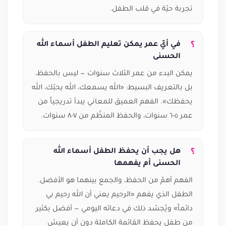
تجربة حيّة في قلب الطفل.
في أيّ عمر يمكن تعليم الطفل أسماء الله
الحسنى
يمكن البدء من عمر الثلاث سنوات — ليس بالحفظ،
بل بالتعريف البسيط: «الله يسمعك، الله يحبّك، الله
يحفظك». الفهم العميق للمعاني يبدأ تدريجياً من
عمر ٥-٦ سنوات، والحفظ المنظّم من ٧-٨ سنوات.
هل يجب أن يحفظ الطفل أسماء الله
الحسنى أم يفهمها
الفهم أهمّ من الحفظ، والجمع بينهما هو الأفضل.
الطفل الذي يفهم «الرحيم يعني أن الله رحيم بي
دائماً» ويُجسّد ذلك في دعائه اليومي — أفضل بكثير
من طفل يحفظ القائمة الكاملة دون أن يعيش