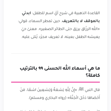
القاعدة الذهبية في شرح أيّ اسم للطفل:
ابدئي
بالموقف لا بالتعريف
. حين تمطر السماء، قولي:
«الله الرزّاق يرزق حتى الطائر الصغير». معنىً حيّ
يعيشه الطفل بعينه، لا تعريف مجرّد يُتلى عليه.
ما هي أسماء الله الحسنى ٩٩ بالترتيب
كاملة؟
قال النبي ﷺ: «إِنَّ لِلَّهِ تِسْعَةً وَتِسْعِينَ اسْمًا، مَنْ
أَحْصَاهَا دَخَلَ الْجَنَّةَ» (رواه البخاري ومسلم).