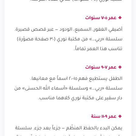
🔹 عمر ٥-٧ سنوات
أضيفي الغفور، السميع، الودود — عبر قصص قصيرة.
سلسلة «ربي…» من مكتبة نوري (٣٠ صفحة مصوّرة)
تناسب هذا العمر تماماً.
🔹 عمر ٧-٩ سنوات
الطفل يستطيع فهم ١٥-٢٠ اسماً مع معانيها.
سلسلة «ربي…» وسلسلة «أسماء الله الحسنى» من
دار سفير على مكتبة نوري كلاهما مناسب.
🔹 عمر ٩-١١ سنة
يمكن البدء بالحفظ المنظّم — جزءاً بعد جزء. سلسلة