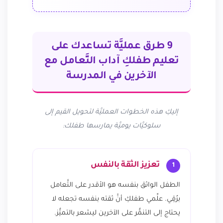
9 طرق عمليَّة تساعدك على
تعليم طفلكِ آداب التَّعامل مع
الآخرين في المدرسة
إليكِ هذه الخطوات العمليَّة لتحويل القيم إلى
سلوكيَّات يوميَّة يمارسها طفلك:
تعزيز الثقة بالنفس
1
الطفل الواثق بنفسه هو الأقدر على التَّعامل
برُقِي. علِّمي طفلكِ أنَّ ثقته بنفسه تجعله لا
يحتاج إلى التنمُّر على الآخرين ليشعر بالتميُّز.