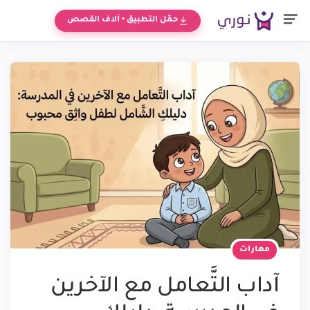
Men
حمّل التطبيق • آلاف القصص
مهارات
آداب التَّعامل مع الآخرين