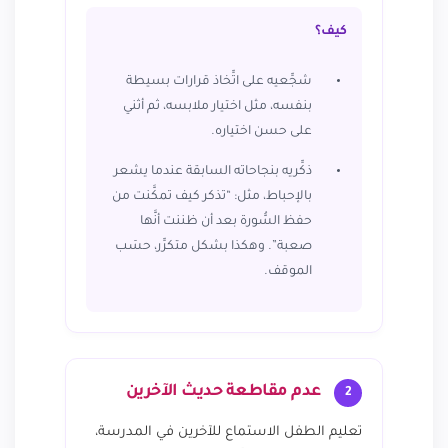
كيف؟
شجِّعيه على اتِّخاذ قرارات بسيطة
بنفسه، مثل اختيار ملابسه، ثم أثني
على حسن اختياره.
ذكِّريه بنجاحاته السابقة عندما يشعر
بالإحباط، مثل: “تذكر كيف تمكَّنت من
حفظ السُّورة بعد أن ظننت أنَّها
صعبة”. وهكذا بشكل متكرِّر، حسَب
الموقف.
عدم مقاطعة حديث الآخرين
2
تعليم الطفل الاستماع للآخرين في المدرسة،