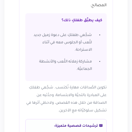
المصالح.
كيف يطبِّق طفلكِ ذلك؟
شجِّعي طفلكِ على دعوة زميل جديد
للَّعب أو الجلوس معه في أثناء
الاستراحة.
مشاركة زملائه اللَّعب والأنشطة
الجماعيَّة.
تكوين الصَّداقات مهارة تُكتسب. شجِّعي طفلكِ
على المبادرة بالتحيَّة والابتسامة، وحدِّثيه عن
الصداقة من خلال هذه القصص، ولاحظي أثرها في
تشكيل سلوكيَّاته مع الآخرين.
📖 ترشيحات قصصية متميزة: