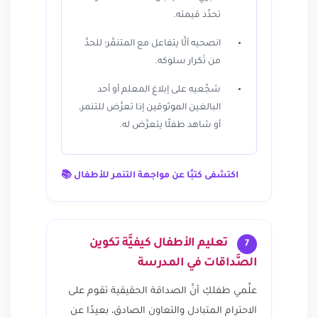
تحدِّد قيمته.
انصحيه ألَّا يتفاعل مع المتنمِّر؛ للحدِّ
من تَكرار سلوكه.
شجِّعيه على إبلاغ المعلم أو أحد
البالغين الموثوقين إذا تعرَّض للتنمر،
أو شاهد طفلًا يتعرَّض له.
اكتشفى كتبًا عن مواجهة التنمر للأطفال 📚
تعليم الأطفال كيفيَّة تكوين
7
الصَّداقات في المدرسة
علِّمي طفلكِ أنَّ الصداقة الحقيقية تقوم على
الاحترام المتبادل والتعاون الصادق، بعيدًا عن