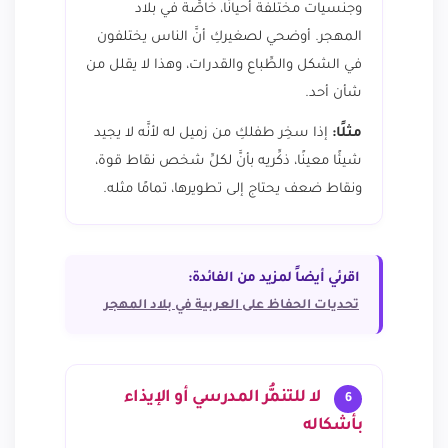
وجنسيات مختلفة أحيانًا، خاصَّة في بلاد
المهجر. أوضحي لصغيركِ أنَّ الناس يختلفون
في الشكل والطِّباع والقدرات، وهذا لا يقلل من
شأن أحد.
مثلًا:
إذا سخِر طفلكِ من زميل له لأنَّه لا يجيد
شيئًا معينًا، ذكِّريه بأنَّ لكلِّ شخص نقاط قوة،
ونقاط ضعف يحتاج إلى تطويرها، تمامًا مثله.
اقرئي أيضاً لمزيد من الفائدة:
تحديات الحفاظ على العربية في بلاد المهجر
لا للتنمُّر المدرسي أو الإيذاء
6
بأشكاله