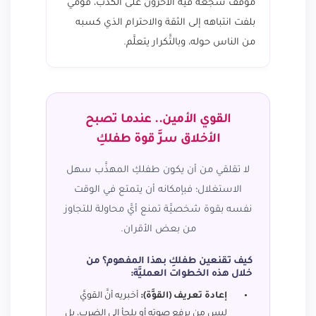
موقف شجَّعه فيه الآخرون على الكذب، قومي
بلفت انتباهه إلى الثقة والاحترام الذي كسبه
من الناس حوله، وبالتَّكرار يتعلَّم.
القوي الأمين.. عندما تصبح
الأخلاق سرَّ قوة طفلكِ
لا تقلقي من أن يكون طفلكِ المهذَّب سهل
الاستغلال؛ فبإمكانه أن يتمتع في الوقت
نفسه بقوة شخصيَّة تمنع أيَّ محاولة للتجاوز
من بعض الأقران.
كيف تقنعين طفلكِ بهذا المفهوم؟ من
خلال هذه الخطوات العمليَّة:
إعادة تعريف (القوَّة):
أخبريه أنَّ القويَّ
ليس من يرفع صوته أو يلجأ إلى الضرب، بل