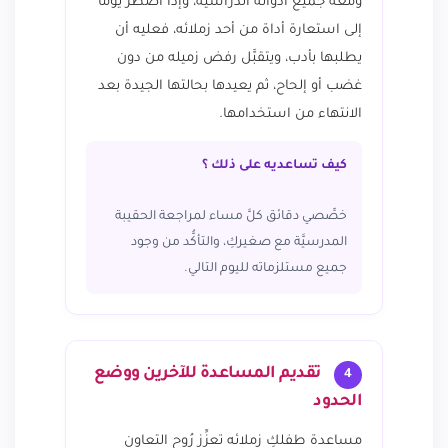
ومعه جميع أدواته الدراسيَّة، وإذا اضطُرَّ يومًا
إلى استعارة أداة من أحد زملائه، فعليه أن
يطلبها بأدب، ويتقبَّل رفض زميله من دون
غضب أو إلحاح، ثم يعيدها بحالتها الجيدة بعد
الانتهاء من استخدامها.
كيف تساعديه على ذلك ؟
خصِّصي دقائق كلَّ مساء لمراجعة الحقيبة
المدرسيَّة مع صغيركِ، والتأكُّد من وجود
جميع مستلزماته لليوم التالي.
تقديم المساعدة للآخرين ووضع
4
الحدود
مساعدة طفلكِ زملائه تعزِّز رُوح التعاون