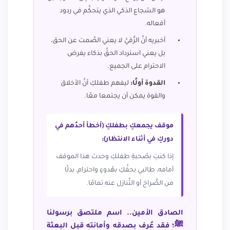
هو الشجاع الذكي الذي يتحكَّم في ردود
أفعاله.
أخبريه أنَّ الرُّقيَّ لا يعني الصَّمت عن الحق،
بل يعني استرداد الحقِّ بذكاء يفرض
الاحترام على الجميع.
القدوة أولًا:
ليفهم طفلكِ أنَّ الأخلاق
والقوة يمكن أن يجتمعا معًا.
موقف يجمعكِ بطفلكِ (أخطأ أحدُهم في
دوركِ في أثناء الانتظار):
إذا كنتِ بصُحبةِ طفلكِ وحدث هذا الموقف
أمامه، طالبي بحقِّكِ بهُدوءٍ واحترام، بدلًا
من الصُّراخ أو التَّنازل عنه تمامًا.
الصادق الأمين.. اسم ملتصق برسولنا
ﷺ؛ فقد عُرف بصدقه وأمانته قبل البعثة