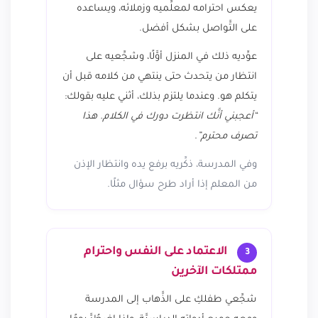
يعكس احترامه لمعلِّميه وزملائه، ويساعده
على التَّواصل بشكل أفضل.
عوِّديه ذلك في المنزل أوَّلًا، وشجِّعيه على
انتظار من يتحدث حتى ينتهي من كلامه قبل أن
يتكلم هو. وعندما يلتزم بذلك، أثني عليه بقولك:
“أعجبني أنَّك انتظرت دورك في الكلام. هذا
تصرف محترم”
.
وفي المدرسة، ذكِّريه برفع يده وانتظار الإذن
من المعلم إذا أراد طرح سؤال مثلًا.
الاعتماد على النفس واحترام
3
ممتلكات الآخرين
شجِّعي طفلكِ على الذَّهاب إلى المدرسة