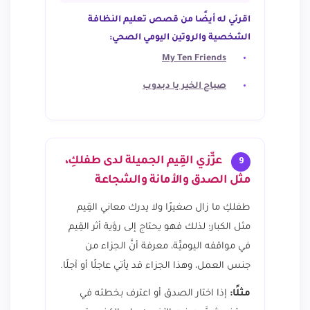
اقرئي له أيضًا من قصص تعليم النظافة
الشخصية والروتين اليومي الصحي:
My Ten Friends
صباح الخير يا دبدوب
عزِّزي القِيم الجميلة لدى طفلكِ،
9
مثل الصدق والأمانة والشجاعة
طفلكِ ما زال صغيرًا ولا يدرك معاني القِيم
مثل الكبار؛ لذلك فهو يحتاج إلى رؤية أثر القِيم
في مواقفه اليوميَّة، معرفة أنَّ الجزاء من
جنس العمل، وهذا الجزاء قد يأتي عاجلًا أو آجلًا.
مثلًا:
إذا اختار الصدق أو اعترف بخطئه في