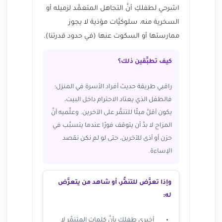
اشرحي لطفلكِ أنَّ التجاهل المتعمَّد لزميله أو
السخرية منه، سلوكيَّات مؤذية لا يجوز
ممارستها أو السكوت عنها (في حدود قدرتنا).
كيف تطبِّقين ذلك؟
راقبي طريقة حديث أفراد الأسرة في المنزل؛
فالطفل الذي يعتاد الاحترام داخل البيت،
يكون أقلَّ ميلًا للتنمُّر على الآخرين. وعلِّميه أنَّ
المزاح لا بدَّ أن يتوقف فورًا عندما يتسبَّب في
حزن أو أذى للآخرين، حتى لو لم نكن نقصد
الإساءة.
وإذا تعرَّض للتنمُّر، أو شاهد من يتعرَّض
له:
أخبري طفلكِ بأنَّ كلمات المتنمِّر لا