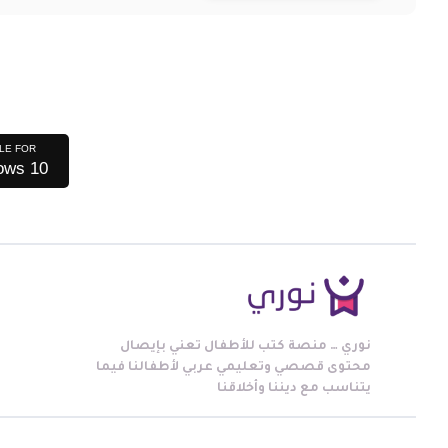
LE FOR
ows 10
نوري … منصة كتب للأطفال تعني بإيصال
محتوى قصصي وتعليمي عربي لأطفالنا فيما
يتناسب مع ديننا وأخلاقنا