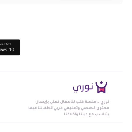
LE FOR
ows 10
نوري … منصة كتب للأطفال تعني بإيصال
محتوى قصصي وتعليمي عربي لأطفالنا فيما
يتناسب مع ديننا وأخلاقنا