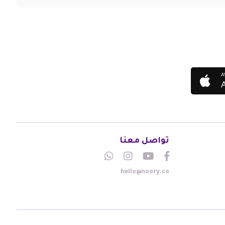
A
تواصل معنا
hello@noory.co