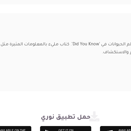
اكتشف الأسرار الرائعة لعالم الحيوانات في 'Did You Know'. كت
م والاستكشاف.
حمل تطبيق نوري
VAILABLE ON THE
GET IT ON
AVAILAB