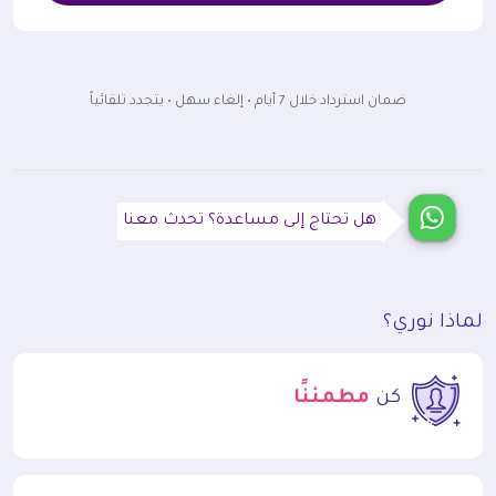
ضمان استرداد خلال 7 أيام • إلغاء سهل • يتجدد تلقائياً
هل تحتاج إلى مساعدة؟ تحدث معنا
لماذا نوري؟
كن
مطمئنًا