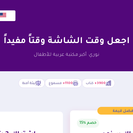
اجعل وقت الشاشة وقتاً مفيداً
نوري: أكبر مكتبة عربية للأطفال
3900+
كتاب
1100+
مسموع
بيئة آمنة
فضل قيمة
خصم %15