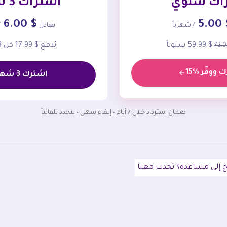
اك سنوي
اشتراك 3 شهور
$ 6.00
$ 5
/ شهرياً
يعادل
/
$ 59.99 سنوياً
يُدفع $ 17.99 كل 3 شهور
 ووفّر %15
اشترك 3 شهور
ضمان استرداد خلال 7 أيام • إلغاء سهل • يتجدد تلقائياً
ج إلى مساعدة؟ تحدث معنا