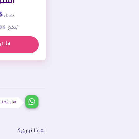
اشتر
.00
يعادل
يُدفع
$ 72.00
اشترك
هل تحتا
لماذا نوري؟