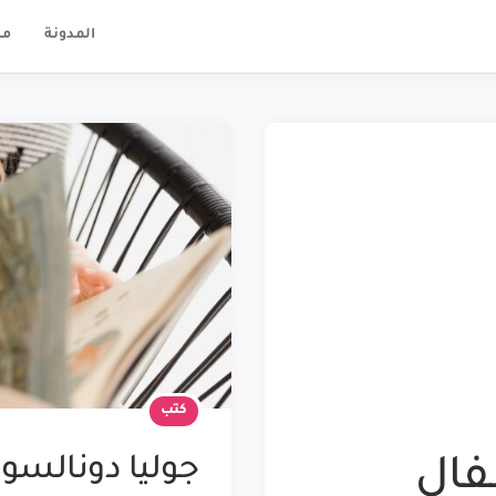
المدونة
مك
كتب
جوليا دونالسو
فال