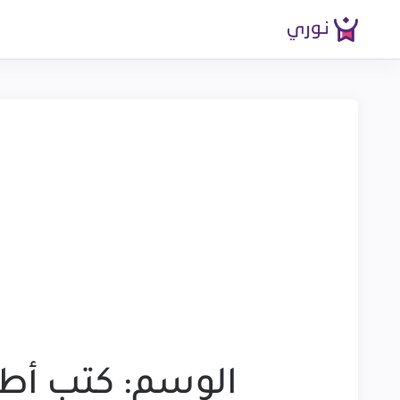
الوسم:
كتب أط